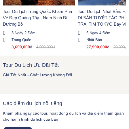
Tour Du Lịch Trung Quốc: Khám Phá
Tour Du Lịch Nhật Bản: 
Vẻ Đẹp Quảng Tây - Nam Ninh Đi
DI SẢN TUYỆT TÁC PHÚ 
Đường Bộ
TRÁI TIM TOKYO Bay VietJ
3 Ngày 2 Đêm
5 Ngày 4 Đêm
Trung Quốc
Nhật Bản
3,690,000
đ
27,990,000
đ
4,090,000đ
29,990,0
Tour Du Lịch Ưu Đãi Tết
Giá Tốt Nhất - Chất Lượng Không Đổi
Các điểm du lịch nổi tiếng
Khám phá ngay các tour, hoạt động du lịch và địa điểm tham quan
cho hành trình du lịch của bạn