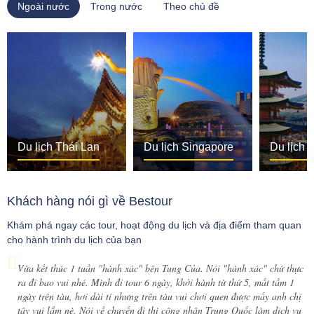
Ngoài nước
Trong nước
Theo chủ đề
Du lịch Thái Lan
Du lịch Singapore
Du lịch 
Khách hàng nói gì về Bestour
Khám phá ngay các tour, hoạt động du lịch và địa điểm tham quan
cho hành trình du lịch của bạn
Vừa kết thúc 1 tuần "hành xác" bên Tung Của. Nói "hành xác" chứ thực
M
ả các
ra đi bao vui nhé. Mình đi tour 6 ngày, khởi hành từ thứ 5, mất tầm 1
n
ang
ngày trên tàu, hơi dài tí nhưng trên tàu vui chơi quen được mấy anh chị
d
ậy,
tây vui lắm nè. Nói về chuyến đi thì công nhận Trung Quốc làm dịch vụ
b