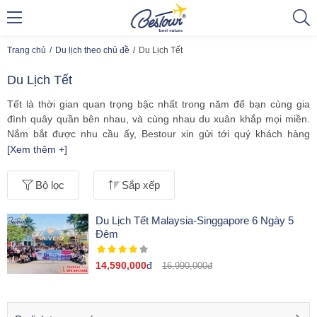
Trang chủ
Du lịch theo chủ đề
Du Lịch Tết
Du Lịch Tết
Tết là thời gian quan trọng bậc nhất trong năm để bạn cùng gia
đình quây quần bên nhau, và cùng nhau du xuân khắp mọi miền.
Nắm bắt được nhu cầu ấy, Bestour xin gửi tới quý khách hàng
những hành trình
du lịch tết
đầy thú vị trong và ngoài nước. Đội
[Xem thêm +]
ngũ nhân viên, hướng dẫn viên sẽ không ngại khó khăn làm việc
trong những ngày tết, để đảm bảo chất lượng dịch vụ hoàn hảo
Bộ lọc
Sắp xếp
trên từng chuyến đi.
Khởi đầu năm mới thật nhiều may mắn và hứng khởi cùng các
tour
Du Lịch Tết Malaysia-Singgapore 6 Ngày 5
du lịch Tết
của chúng tôi sẽ là một lựa chọn tuyệt vời dành cho
Đêm
quý vị!
14,590,000
đ
16,990,000đ