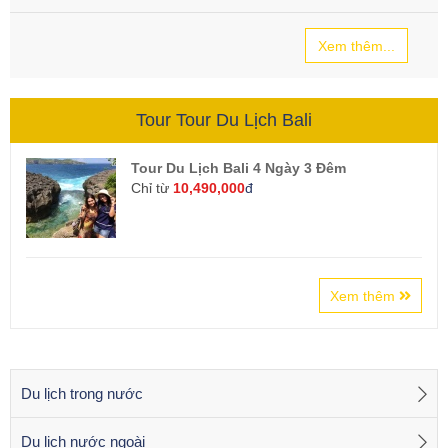
Xem thêm...
Tour Tour Du Lịch Bali
Tour Du Lịch Bali 4 Ngày 3 Đêm
Chỉ từ
10,490,000
đ
Xem thêm
Du lịch trong nước
Du lịch nước ngoài