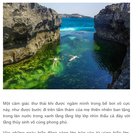
Một cảm giác thư thái khi được ngâm mình trong bể bơi vô cực
này, như được bước đi trên tấm thảm của mẹ thiên nhiên ban tặng
trong làn nước trong xanh tầng tầng lớp lớp nhìn thấu cả đáy với
tầng thủy sinh vô cùng phong phú.
Vào những ngày biển động sóng lớn tràn vào từ vùng biển lớn,