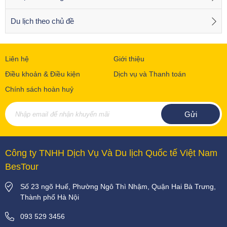
Du lịch theo chủ đề
Liên hệ
Giới thiệu
Điều khoản & Điều kiện
Dịch vụ và Thanh toán
Chính sách hoàn huỷ
Công ty TNHH Dịch Vụ Và Du lịch Quốc tế Việt Nam
BesTour
Số 23 ngõ Huế, Phường Ngô Thì Nhậm, Quận Hai Bà Trưng,
Thành phố Hà Nội
093 529 3456