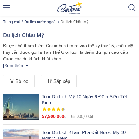
Trang chủ
Du lịch nước ngoài
Du lịch Châu Mỹ
Du lịch Châu Mỹ
Được nhà thám hiểm Columbus tìm ra vào thế kỷ thứ 15, châu Mỹ
hay vẫn được gọi là Tân Thế Giới luôn là điểm
du lịch cao cấp
được các du khách khát khao.
[Xem thêm +]
Khung cảnh thiên nhiên tuyệt đẹp, những thành phố hiện đại, sang
trọng, ẩm thực bốn phương phong phú, nền văn hóa đang dạng,...
Bộ lọc
Sắp xếp
là những gì du khách sẽ được khám phá trong
tour du lịch châu
Mỹ
cao cấp
.
Tour Du Lịch Mỹ 10 Ngày 9 Đêm Siêu Tiết
Đồng hành cùng BesTour sẽ giúp du khách có một
tour du lịch Mỹ
Kiệm
trọn vẹn với những hành trình du ngoạn độc đáo, thú vị vượt xa cả
mong đợi.
57,900,000
đ
65,000,000đ
Tour Du Lịch Khám Phá Đất Nước Mỹ 10
Ngày 9 Đêm