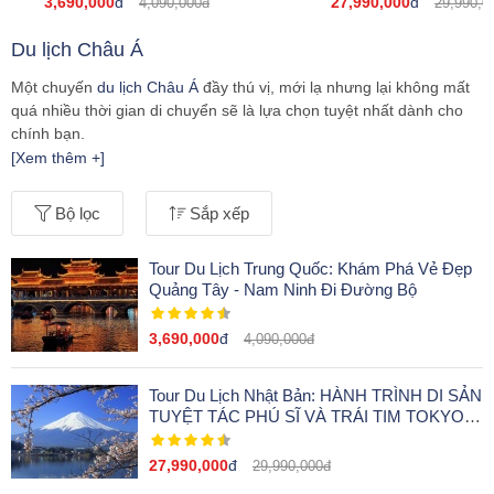
3,690,000
đ
27,990,000
đ
4,090,000đ
29,990,0
Du lịch Châu Á
Một chuyến
du lịch Châu Á
đầy thú vị, mới lạ nhưng lại không mất
quá nhiều thời gian di chuyển sẽ là lựa chọn tuyệt nhất dành cho
chính bạn.
[Xem thêm +]
Tham gia tour du lịch Châu Á
hẳn bạn sẽ bất ngờ lắm với một
hành trình khám phá những danh lam thắng cảnh lừng danh nổi
Bộ lọc
Sắp xếp
bật, những nét văn hóa đặc sắc tạo nên vẻ riêng biệt của một miền
đất mới. Đó là hành trình khám phá về một Trung Quốc cổ kính
hiện đại, một thiên đường mua sắm xa hoa của Thái Lan, xứ sở
Tour Du Lịch Trung Quốc: Khám Phá Vẻ Đẹp
kim chi đầy lãng mạn hay đất nước hoa anh đào xinh đẹp,…
Quảng Tây - Nam Ninh Đi Đường Bộ
Với
tour du lịch Châu Á cao cấp
, tầm nhìn của bạn sẽ được mở
3,690,000
đ
4,090,000đ
rộng, vượt xa khỏi biên giới quốc gia để cảm nhận cái đẹp, để học
hỏi và thêm yên mến “châu lục vàng” nơi mình sinh sống. Đồng
Tour Du Lịch Nhật Bản: HÀNH TRÌNH DI SẢN
hành cùng BesTour ngay hôm nay để trải nghiệm những điều tuyệt
TUYỆT TÁC PHÚ SĨ VÀ TRÁI TIM TOKYO
vời theo cách hoàn hảo nhất!
Bay VietJet Air
27,990,000
đ
29,990,000đ