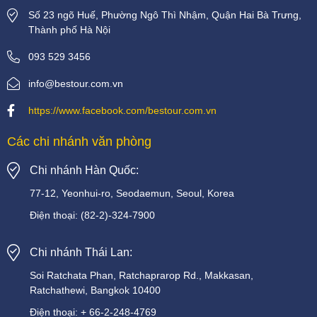
Số 23 ngõ Huế, Phường Ngô Thì Nhậm, Quận Hai Bà Trưng,
Thành phố Hà Nội
093 529 3456
info@bestour.com.vn
https://www.facebook.com/bestour.com.vn
Các chi nhánh văn phòng
Chi nhánh Hàn Quốc:
77-12, Yeonhui-ro, Seodaemun, Seoul, Korea
Điện thoại:
(82-2)-324-7900
Chi nhánh Thái Lan:
Soi
Ratchata
Phan,
Ratchaprarop
Rd.,
Makkasan,
Ratchathewi,
Bangkok
10400
Điện thoại:
+
66-2-248-4769