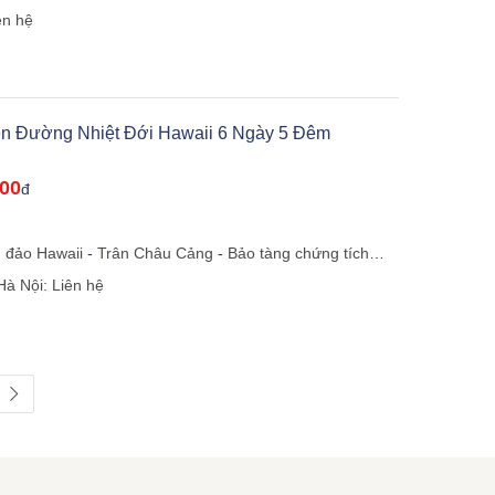
-
Washington
-
Nhà Trắng
-
Las Vegas
-
Đập thủy điện
ên hệ
-
Los Angeles
-
Hollywood
-
San Francisco
-
Đài Loan
-
iên Đường Nhiệt Đới Hawaii 6 Ngày 5 Đêm
000
đ
 đảo Hawaii
-
Trân Châu Cảng
-
Bảo tàng chứng tích
 điện Lolani
-
Bãi biển Waikiki
-
Đỉnh kim cương Hawaii
-
Hà Nội: Liên hệ
aii
-
Hà Nội