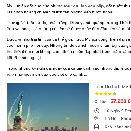
Mỹ – miền đất hứa của những
tour du lịch cao cấp
, đất nước thu 
lựa chọn những chuyến di lịch tận hưởng đến nước ngoài.
Tượng Nữ thần tự do, nhà Trắng, Disneyland, quảng trường Thời
Yellowstone,... là những cái tên sẽ được nhắc đến đầu tiên và nhấ
Được ví như trái tim của cả thế giới, nước Mỹ sôi động, hiện đại 
các thành phố nơi đây. Những tín đồ du lịch muốn chạm tay vào g
thu thời điểm mọi khung cảnh thiên nhiên đẹp nhất trong năm và nên
tiết rất khắc nghiệt.
Trong những kỳ nghỉ dài ngày của cả gia đình vào những dịp lễ qu
cấp
như một món quà đặc biệt cho cả nhà.
Tour Du Lịch Mỹ 
57,900,
Chỉ từ
10 Ngày 9 Đ
Hà Nội
-
Phil
Diego
-
Holly
Khởi hành từ 