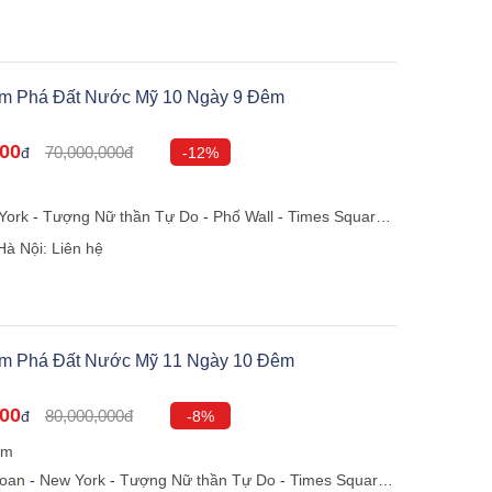
ám Phá Đất Nước Mỹ 10 Ngày 9 Đêm
000
70,000,000đ
đ
-12%
York
-
Tượng Nữ thần Tự Do
-
Phố Wall
-
Times Square
-
-
Washington
-
Nhà Trắng
-
Las Vegas
-
Los Angeles
-
Hà Nội: Liên hệ
-
San Diego
-
Hollywood
-
Los Angeles
-
Hà Nội
ám Phá Đất Nước Mỹ 11 Ngày 10 Đêm
000
80,000,000đ
đ
-8%
êm
Loan
-
New York
-
Tượng Nữ thần Tự Do
-
Times Square
-