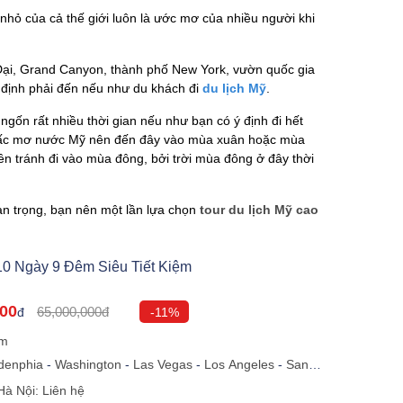
nhỏ của cả thế giới luôn là ước mơ của nhiều người khi
 Đại, Grand Canyon, thành phố New York, vườn quốc gia
t định phải đến nếu như du khách đi
du lịch Mỹ
.
sẽ ngốn rất nhiều thời gian nếu như bạn có ý định đi hết
iấc mơ nước Mỹ nên đến đây vào mùa xuân hoặc mùa
 tránh đi vào mùa đông, bởi trời mùa đông ở đây thời
an trọng, bạn nên một lần lựa chọn
tour du lịch Mỹ cao
10 Ngày 9 Đêm Siêu Tiết Kiệm
000
65,000,000đ
đ
-11%
êm
adenphia
-
Washington
-
Las Vegas
-
Los Angeles
-
San
wood
-
Universal Studio
-
Hà Nội
Hà Nội: Liên hệ