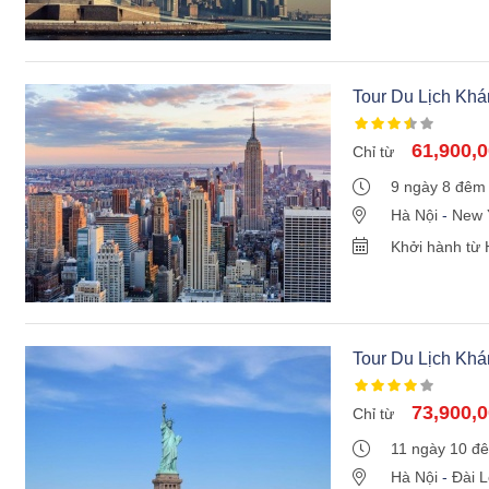
Tour Du Lịch Kh
61,900,
Chỉ từ
9 ngày 8 đêm
Hà Nội
-
New 
Philadenphia
Khởi hành từ 
Little Sài Gòn
Tour Du Lịch Kh
73,900,
Chỉ từ
11 ngày 10 đ
Hà Nội
-
Đài 