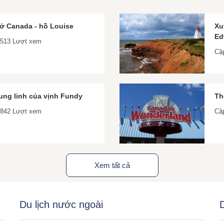
sở Canada - hồ Louise
Xuy
Ed
 2513 Lượt xem
Cậ
 lung linh của vịnh Fundy
Th
 2842 Lượt xem
Cậ
Xem tất cả
Du lịch nước ngoài
D