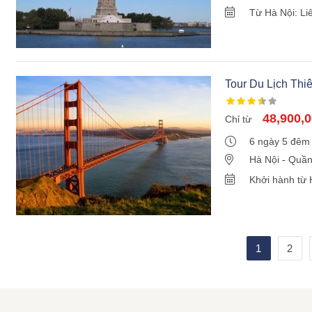
Philadenphia
Từ Hà Nội: Li
Hoover Dam
Hà Nội
Tour Du Lịch Th
48,900,
Chỉ từ
6 ngày 5 đêm
Hà Nội
-
Quần
Arizona
-
Cung
Khởi hành từ 
Quần đảo Haw
1
2