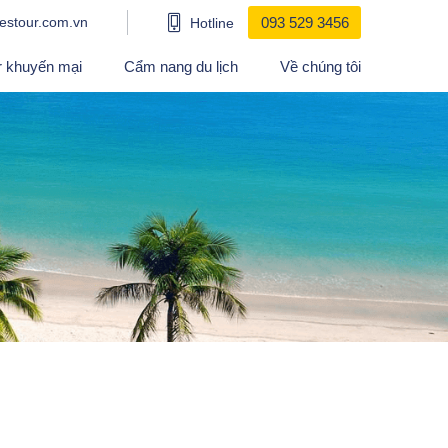
estour.com.vn
093 529 3456
Hotline
r khuyến mại
Cẩm nang du lịch
Về chúng tôi