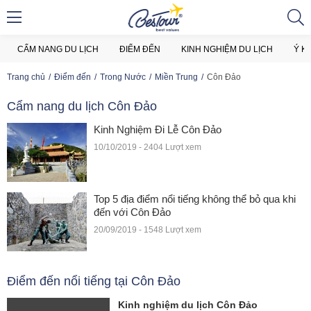
CẨM NANG DU LỊCH
ĐIỂM ĐẾN
KINH NGHIỆM DU LỊCH
Ý K
Trang chủ
Điểm đến
Trong Nước
Miền Trung
Côn Đảo
Cẩm nang du lịch Côn Đảo
Kinh Nghiệm Đi Lễ Côn Đảo
10/10/2019 - 2404 Lượt xem
Top 5 địa điểm nổi tiếng không thể bỏ qua khi
đến với Côn Đảo
20/09/2019 - 1548 Lượt xem
Điểm đến nổi tiếng tại Côn Đảo
Kinh nghiệm du lịch Côn Đảo