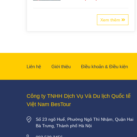
Xem thêm
Liên hệ
Giới thiệu
Điều khoản & Điều kiện
Công ty TNHH Dịch Vụ Và Du lịch Quốc tế
Việt Nam BesTour
Số 23 ngõ Huế, Phường Ngô Thì Nhậm, Quận Hai
Bà Trưng, Thành phố Hà Nội