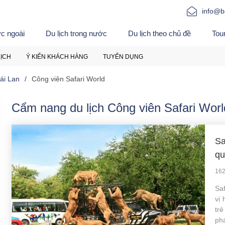
info@b
ớc ngoài
Du lịch trong nước
Du lịch theo chủ đề
Tou
LỊCH
Ý KIẾN KHÁCH HÀNG
TUYỂN DỤNG
ái Lan
Công viên Safari World
Cẩm nang du lịch Công viên Safari Worl
Sa
qu
162
Sa
vị
tr
ph