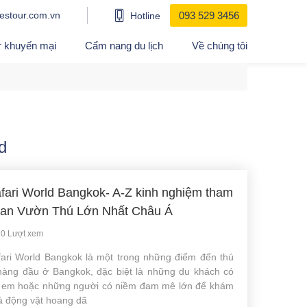
estour.com.vn
093 529 3456
Hotline
r khuyến mại
Cẩm nang du lịch
Về chúng tôi
d
fari World Bangkok- A-Z kinh nghiệm tham
an Vườn Thú Lớn Nhất Châu Á
0 Lượt xem
fari World Bangkok là một trong những điểm đến thú
 hàng đầu ở Bangkok, đặc biệt là những du khách có
ẻ em hoặc những người có niềm đam mê lớn để khám
á động vật hoang dã