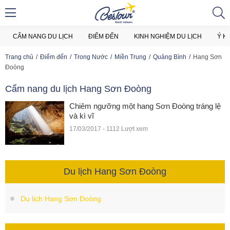
CẨM NANG DU LỊCH
ĐIỂM ĐẾN
KINH NGHIỆM DU LỊCH
Ý K
Trang chủ
Điểm đến
Trong Nước
Miền Trung
Quảng Bình
Hang Sơn
Đoòng
Cẩm nang du lịch Hang Sơn Đoòng
Chiêm ngưỡng một hang Sơn Đoòng tráng lệ
và kì vĩ
17/03/2017 - 1112 Lượt xem
Du lịch Hang Sơn Đoòng
Du lịch Hang Sơn Đoòng