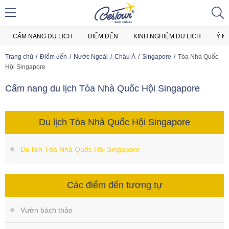
CẨM NANG DU LỊCH
ĐIỂM ĐẾN
KINH NGHIỆM DU LỊCH
Ý K
Trang chủ
Điểm đến
Nước Ngoài
Châu Á
Singapore
Tòa Nhà Quốc
Hội Singapore
Cẩm nang du lịch Tòa Nhà Quốc Hội Singapore
Du lịch Tòa Nhà Quốc Hội Singapore
Du lịch Tòa Nhà Quốc Hội Singapore
Các điểm đến tương tự
Vườn bách thảo