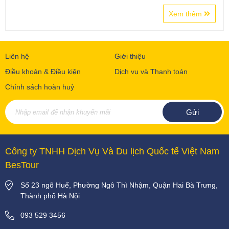
Xem thêm
Liên hệ
Giới thiệu
Điều khoản & Điều kiện
Dịch vụ và Thanh toán
Chính sách hoàn huỷ
Công ty TNHH Dịch Vụ Và Du lịch Quốc tế Việt Nam
BesTour
Số 23 ngõ Huế, Phường Ngô Thì Nhậm, Quận Hai Bà Trưng,
Thành phố Hà Nội
093 529 3456