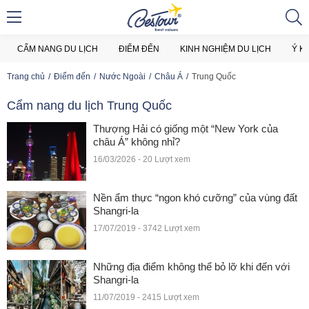
CẨM NANG DU LỊCH
ĐIỂM ĐẾN
KINH NGHIỆM DU LỊCH
Ý K
Trang chủ
Điểm đến
Nước Ngoài
Châu Á
Trung Quốc
Cẩm nang du lịch Trung Quốc
Thượng Hải có giống một “New York của
châu Á” không nhỉ?
16/03/2026 - 20 Lượt xem
Nền ẩm thực “ngon khó cưỡng” của vùng đất
Shangri-la
17/07/2019 - 3742 Lượt xem
Những địa điểm không thể bỏ lỡ khi đến với
Shangri-la
11/07/2019 - 2415 Lượt xem