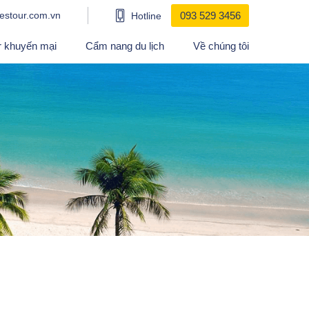
estour.com.vn
093 529 3456
Hotline
r khuyến mại
Cẩm nang du lịch
Về chúng tôi