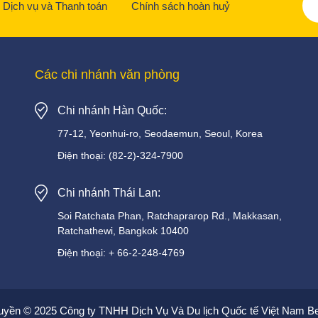
Dịch vụ và Thanh toán
Chính sách hoàn huỷ
Các chi nhánh văn phòng
Chi nhánh Hàn Quốc:
77-12, Yeonhui-ro, Seodaemun, Seoul, Korea
Điện thoại:
(82-2)-324-7900
Chi nhánh Thái Lan:
Soi
Ratchata
Phan,
Ratchaprarop
Rd.,
Makkasan,
Ratchathewi,
Bangkok
10400
Điện thoại:
+
66-2-248-4769
uyền © 2025 Công ty TNHH Dịch Vụ Và Du lịch Quốc tế Việt Nam Be