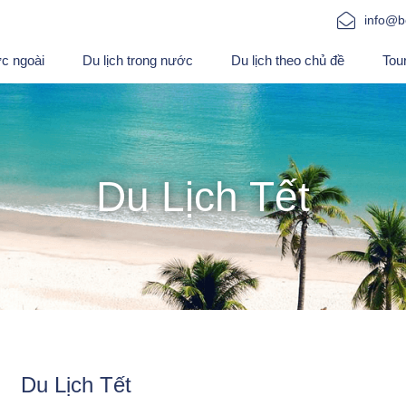
info@b
ớc ngoài
Du lịch trong nước
Du lịch theo chủ đề
Tou
Du Lịch Tết
Du Lịch Tết