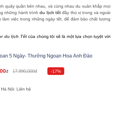
đình quây quần bên nhau, và cùng nhau du xuân khắp mọi
àng những hành trình
du lịch tết
đầy thú vị trong và ngoài
 làm việc trong những ngày tết, để đảm bảo chất lượng
ur du lịch Tết
của chúng tôi sẽ là một lựa chọn tuyệt vời
 Loan 5 Ngày- Thưởng Ngoạn Hoa Anh Đào
000
17,990,000đ
đ
-17%
m
Hà Nội: Liên hệ