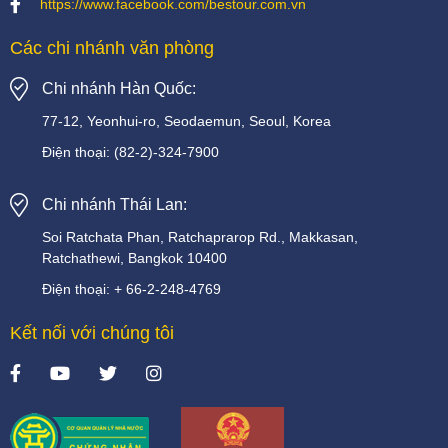
https://www.facebook.com/bestour.com.vn
Các chi nhánh văn phòng
Chi nhánh Hàn Quốc:
77-12, Yeonhui-ro, Seodaemun, Seoul, Korea
Điện thoại:
(82-2)-324-7900
Chi nhánh Thái Lan:
Soi
Ratchata
Phan,
Ratchaprarop
Rd.,
Makkasan,
Ratchathewi,
Bangkok
10400
Điện thoại:
+
66-2-248-4769
Kết nối với chúng tôi