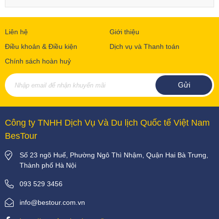
Liên hệ
Giới thiệu
Điều khoản & Điều kiện
Dịch vụ và Thanh toán
Chính sách hoàn huỷ
Công ty TNHH Dịch Vụ Và Du lịch Quốc tế Việt Nam
BesTour
Số 23 ngõ Huế, Phường Ngô Thì Nhậm, Quận Hai Bà Trưng,
Thành phố Hà Nội
093 529 3456
info@bestour.com.vn