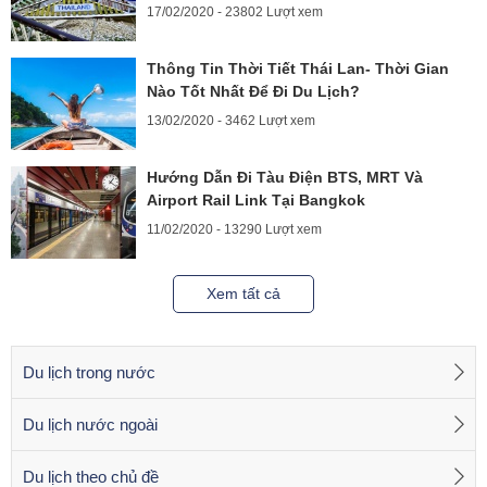
17/02/2020 - 23802 Lượt xem
sóc 24/7
Bestour hiện đang tổ chức những tour Thái Lan nào?
Thông Tin Thời Tiết Thái Lan- Thời Gian
Nào Tốt Nhất Để Đi Du Lịch?
Dưới đây là danh sách
tour Thái Lan
hot nhất 2022, mời các bạn
13/02/2020 - 3462 Lượt xem
tham khảo và chọn ra tour du lịch phù hợp nhất cho bản thân và
gia đình
Hướng Dẫn Đi Tàu Điện BTS, MRT Và
Airport Rail Link Tại Bangkok
11/02/2020 - 13290 Lượt xem
Xem tất cả
Du lịch trong nước
Du lịch nước ngoài
Du lịch theo chủ đề