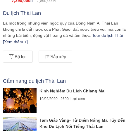
7,390,000
đ
7,890,000đ
Du lịch Thái Lan
Là một trong những viên ngọc quý của Đông Nam Á, Thái Lan
không chỉ là đất nước của Phật Giáo, đất nước triệu voi, mà còn là
những bãi biển, động vật hoang dã và ẩm thực.
Tour du lịch Thái
Lan
được tổ chức bởi Bestour sẽ
giúp bạn có một chuyến đi sang
[Xem thêm +]
chảnh đến với vùng đất thiên đường này cùng các địa điểm tham
quan: hòn đảo Phuket xinh đẹp, thủ đô Bangkok sôi động, Chiang
Bộ lọc
Sắp xếp
Mai hữu tình, vịnh Phang Nga tuyệt mỹ hay những trung tâm giải trí
và mua sắm nhộn nhịp.
Cẩm nang du lịch Thái Lan
Tại sao nên chọn tour du lịch Thái Lan của Bestour?
Kinh Nghiệm Du Lịch Chiang Mai
Giá tốt nhất
thị trường với cùng chất lượng sản phẩm
19/02/2020 - 2690 Lượt xem
Lịch trình tour hấp dẫn với giờ bay đẹp
, đi sáng về tối, tối ưu
hóa thời gian tham quan, mua sắm
Quà tặng hấp dẫn
: Bộ cốc, mũ bảo hiểm Bestour, Massage
Thái Cổ Truyền, Pede Show, Buffet trên tòa nhà Baiosky 84 Tầng
Tam Giác Vàng- Từ Điểm Nóng Ma Túy Đến
Bangkok
Khu Du Lịch Nổi Tiếng Thái Lan
HDV nhiệt tình
nhiều kinh nghiệm, tư vấn viên chu đáo chăm