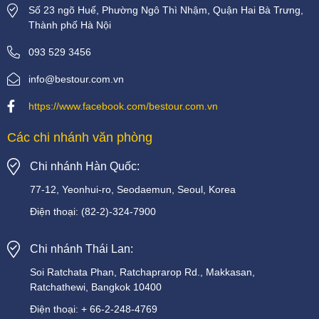
Số 23 ngõ Huế, Phường Ngô Thì Nhậm, Quận Hai Bà Trưng,
Thành phố Hà Nội
093 529 3456
info@bestour.com.vn
https://www.facebook.com/bestour.com.vn
Các chi nhánh văn phòng
Chi nhánh Hàn Quốc:
77-12, Yeonhui-ro, Seodaemun, Seoul, Korea
Điện thoại:
(82-2)-324-7900
Chi nhánh Thái Lan:
Soi
Ratchata
Phan,
Ratchaprarop
Rd.,
Makkasan,
Ratchathewi,
Bangkok
10400
Điện thoại:
+
66-2-248-4769