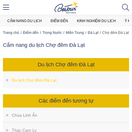
CẨM NANG DU LỊCH
ĐIỂM ĐẾN
KINH NGHIỆM DU LỊCH
Ý K
Trang chủ
Điểm đến
Trong Nước
Miền Trung
Đà Lạt
Chợ đêm Đà Lạt
Cẩm nang du lịch Chợ đêm Đà Lạt
Du lịch Chợ đêm Đà Lạt
Du lịch Chợ đêm Đà Lạt
Các điểm đến tương tự
Chùa Linh Ẩn
Thác Cam Ly