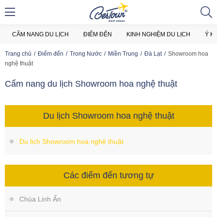
CẨM NANG DU LỊCH
ĐIỂM ĐẾN
KINH NGHIỆM DU LỊCH
Ý K
Trang chủ
Điểm đến
Trong Nước
Miền Trung
Đà Lạt
Showroom hoa
nghệ thuật
Cẩm nang du lịch Showroom hoa nghệ thuật
Du lịch Showroom hoa nghệ thuật
Du lịch Showroom hoa nghệ thuật
Các điểm đến tương tự
Chùa Linh Ẩn