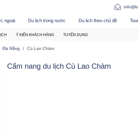
info@b
ớc ngoài
Du lịch trong nước
Du lịch theo chủ đề
Tou
LỊCH
Ý KIẾN KHÁCH HÀNG
TUYỂN DỤNG
Đà Nẵng
Cù Lao Chàm
Cẩm nang du lịch Cù Lao Chàm