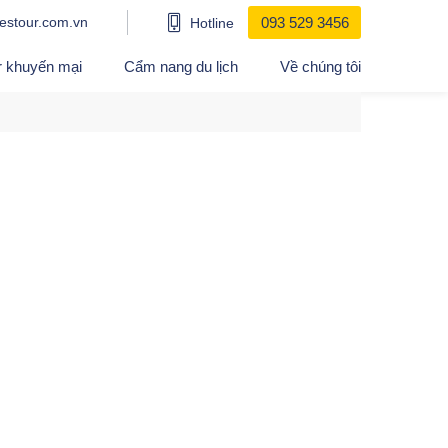
estour.com.vn
093 529 3456
Hotline
r khuyến mại
Cẩm nang du lịch
Về chúng tôi