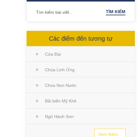
TÌM KIẾM
Các điểm đến tương tự
Cửa Đại
Chùa Linh Ứng
Chùa Non Nước
Bãi biển Mỹ Khê
Ngũ Hành Sơn
Xem thêm...