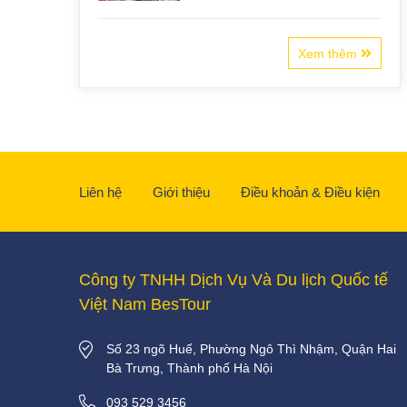
Xem thêm
Liên hệ
Giới thiệu
Điều khoản & Điều kiện
Công ty TNHH Dịch Vụ Và Du lịch Quốc tế
Việt Nam BesTour
Số 23 ngõ Huế, Phường Ngô Thì Nhậm, Quận Hai
Bà Trưng, Thành phố Hà Nội
093 529 3456