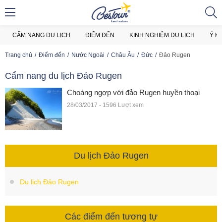
CẨM NANG DU LỊCH
ĐIỂM ĐẾN
KINH NGHIỆM DU LỊCH
Ý K
Trang chủ
Điểm đến
Nước Ngoài
Châu Âu
Đức
Đảo Rugen
Cẩm nang du lịch Đảo Rugen
Choáng ngợp với đảo Rugen huyền thoại
28/03/2017 - 1596 Lượt xem
Du lịch Đảo Rugen
Du lịch Đảo Rugen
Các điểm đến tương tự