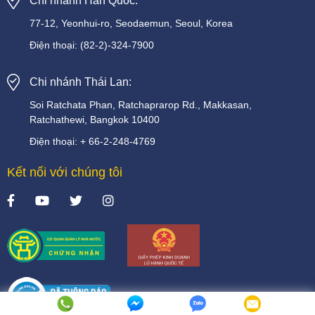
Chi nhánh Hàn Quốc:
77-12, Yeonhui-ro, Seodaemun, Seoul, Korea
Điện thoại:
(82-2)-324-7900
Chi nhánh Thái Lan:
Soi
Ratchata
Phan,
Ratchaprarop
Rd.,
Makkasan,
Ratchathewi,
Bangkok
10400
Điện thoại:
+
66-2-248-4769
Kết nối với chúng tôi