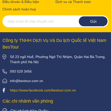
Điều khoản & Điều kiện
Dịch vụ và Thanh toán
Chính sách hoàn huỷ
Công ty TNHH Dịch Vụ Và Du lịch Quốc tế Việt Nam
BesTour
Số 23 ngõ Huế, Phường Ngô Thì Nhậm, Quận Hai Bà Trưng,
Thành phố Hà Nội
093 529 3456
info@bestour.com.vn
https://www.facebook.com/bestour.com.vn
Các chi nhánh văn phòng