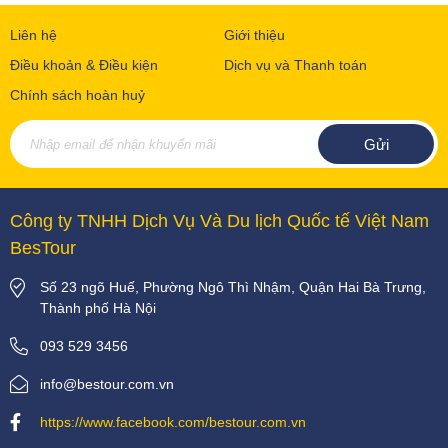
Liên hệ
Giới thiệu
Điều khoản & Điều kiện
Dịch vụ và Thanh toán
Chính sách hoàn huỷ
Công ty TNHH Dịch Vụ Và Du lịch Quốc tế Việt Nam
BesTour
Số 23 ngõ Huế, Phường Ngô Thì Nhậm, Quận Hai Bà Trưng,
Thành phố Hà Nội
093 529 3456
info@bestour.com.vn
https://www.facebook.com/bestour.com.vn