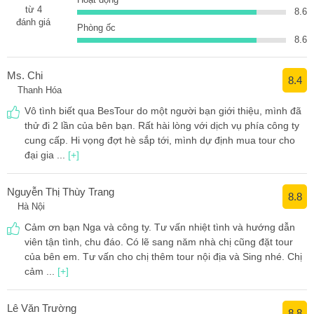
từ 4
8.6
đánh giá
Phòng ốc
8.6
Ms. Chi
8.4
Thanh Hóa
Vô tình biết qua BesTour do một người bạn giới thiệu, mình đã
thử đi 2 lần của bên bạn. Rất hài lòng với dịch vụ phía công ty
cung cấp. Hi vọng đợt hè sắp tới, mình dự định mua tour cho
đại gia ...
[+]
Nguyễn Thị Thùy Trang
8.8
Hà Nội
Cảm ơn bạn Nga và công ty. Tư vấn nhiệt tình và hướng dẫn
viên tận tình, chu đáo. Có lẽ sang năm nhà chị cũng đặt tour
của bên em. Tư vấn cho chị thêm tour nội địa và Sing nhé. Chị
cảm ...
[+]
Lê Văn Trường
8.8