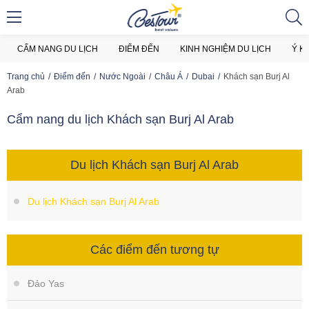
CẨM NANG DU LỊCH
ĐIỂM ĐẾN
KINH NGHIỆM DU LỊCH
Ý K
Trang chủ
Điểm đến
Nước Ngoài
Châu Á
Dubai
Khách sạn Burj Al
Arab
Cẩm nang du lịch Khách sạn Burj Al Arab
Du lịch Khách sạn Burj Al Arab
Du lịch Khách sạn Burj Al Arab
Các điểm đến tương tự
Đảo Yas