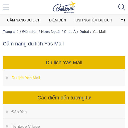
CẨM NANG DU LỊCH
ĐIỂM ĐẾN
KINH NGHIỆM DU LỊCH
Ý K
Trang chủ
Điểm đến
Nước Ngoài
Châu Á
Dubai
Yas Mall
Cẩm nang du lịch Yas Mall
Du lịch Yas Mall
Du lịch Yas Mall
Các điểm đến tương tự
Đảo Yas
Heritage Village