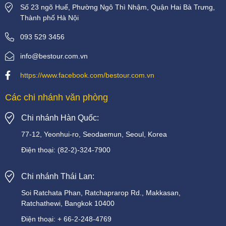
Số 23 ngõ Huế, Phường Ngô Thì Nhậm, Quận Hai Bà Trưng,
Thành phố Hà Nội
093 529 3456
info@bestour.com.vn
https://www.facebook.com/bestour.com.vn
Các chi nhánh văn phòng
Chi nhánh Hàn Quốc:
77-12, Yeonhui-ro, Seodaemun, Seoul, Korea
Điện thoại:
(82-2)-324-7900
Chi nhánh Thái Lan:
Soi
Ratchata
Phan,
Ratchaprarop
Rd.,
Makkasan,
Ratchathewi,
Bangkok
10400
Điện thoại:
+
66-2-248-4769