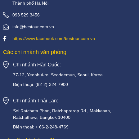
Thành phố Hà Nội
093 529 3456
info@bestour.com.vn
https://www.facebook.com/bestour.com.vn
Các chi nhánh văn phòng
Chi nhánh Hàn Quốc:
77-12, Yeonhui-ro, Seodaemun, Seoul, Korea
Điện thoại:
(82-2)-324-7900
Chi nhánh Thái Lan:
Soi
Ratchata
Phan,
Ratchaprarop
Rd.,
Makkasan,
Ratchathewi,
Bangkok
10400
Điện thoại:
+
66-2-248-4769