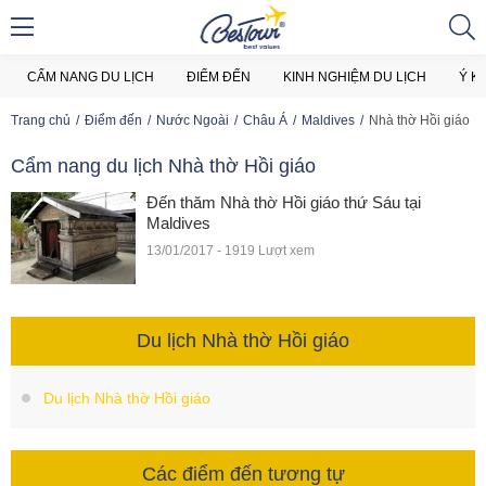
CẨM NANG DU LỊCH
ĐIỂM ĐẾN
KINH NGHIỆM DU LỊCH
Ý K
Trang chủ
Điểm đến
Nước Ngoài
Châu Á
Maldives
Nhà thờ Hồi giáo
Cẩm nang du lịch Nhà thờ Hồi giáo
Đến thăm Nhà thờ Hồi giáo thứ Sáu tại
Maldives
13/01/2017 - 1919 Lượt xem
Du lịch Nhà thờ Hồi giáo
Du lịch Nhà thờ Hồi giáo
Các điểm đến tương tự