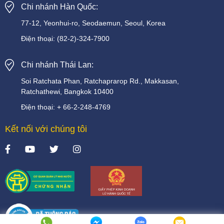
Chi nhánh Hàn Quốc:
77-12, Yeonhui-ro, Seodaemun, Seoul, Korea
Điện thoại:
(82-2)-324-7900
Chi nhánh Thái Lan:
Soi
Ratchata
Phan,
Ratchaprarop
Rd.,
Makkasan,
Ratchathewi,
Bangkok
10400
Điện thoại:
+
66-2-248-4769
Kết nối với chúng tôi