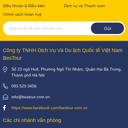
Điều khoản & Điều kiện
Dịch vụ và Thanh toán
Chính sách hoàn huỷ
Công ty TNHH Dịch Vụ Và Du lịch Quốc tế Việt Nam
BesTour
Số 23 ngõ Huế, Phường Ngô Thì Nhậm, Quận Hai Bà Trưng,
Thành phố Hà Nội
093 529 3456
info@bestour.com.vn
https://www.facebook.com/bestour.com.vn
Các chi nhánh văn phòng