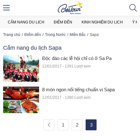
CẨM NANG DU LỊCH
ĐIỂM ĐẾN
KINH NGHIỆM DU LỊCH
Ý K
Trang chủ
Điểm đến
Trong Nước
Miền Bắc
Sapa
Cẩm nang du lịch Sapa
Độc đáo các lễ hội chỉ có ở Sa Pa
12/01/2017 - 1391 Lượt xem
8 món ngon nổi tiếng chuẩn vị Sapa
12/01/2017 - 1380 Lượt xem
1
2
3