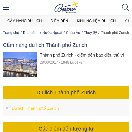
CẨM NANG DU LỊCH
ĐIỂM ĐẾN
KINH NGHIỆM DU LỊCH
Ý K
Trang chủ
Điểm đến
Nước Ngoài
Châu Âu
Thụy Sỹ
Thành phố Zurich
Cẩm nang du lịch Thành phố Zurich
Thành phố Zurich - điểm đến bao điều thú vị
28/03/2017 - 1948 Lượt xem
Du lịch Thành phố Zurich
Du lịch Thành phố Zurich
Các điểm đến tương tự