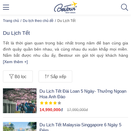
Trang chủ
Du lịch theo chủ đề
Du Lịch Tết
Du Lịch Tết
Tết là thời gian quan trọng bậc nhất trong năm để bạn cùng gia
đình quây quần bên nhau, và cùng nhau du xuân khắp mọi miền.
Nắm bắt được nhu cầu ấy, Bestour xin gửi tới quý khách hàng
những hành trình
du lịch tết
đầy thú vị trong và ngoài nước. Đội
[Xem thêm +]
ngũ nhân viên, hướng dẫn viên sẽ không ngại khó khăn làm việc
trong những ngày tết, để đảm bảo chất lượng dịch vụ hoàn hảo
Bộ lọc
Sắp xếp
trên từng chuyến đi.
Khởi đầu năm mới thật nhiều may mắn và hứng khởi cùng các
tour
Du Lịch Tết Đài Loan 5 Ngày- Thưởng Ngoạn
du lịch Tết
của chúng tôi sẽ là một lựa chọn tuyệt vời dành cho
Hoa Anh Đào
quý vị!
14,990,000
đ
17,990,000đ
Du Lịch Tết Malaysia-Singgapore 6 Ngày 5
Đêm