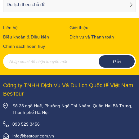
Du lịch theo chủ đề
Liên hệ
Giới thiệu
Điều khoản & Điều kiện
Dịch vụ và Thanh toán
Chính sách hoàn huỷ
Công ty TNHH Dịch Vụ Và Du lịch Quốc tế Việt Nam
BesTour
Số 23 ngõ Huế, Phường Ngô Thì Nhậm, Quận Hai Bà Trưng,
Thành phố Hà Nội
093 529 3456
info@bestour.com.vn