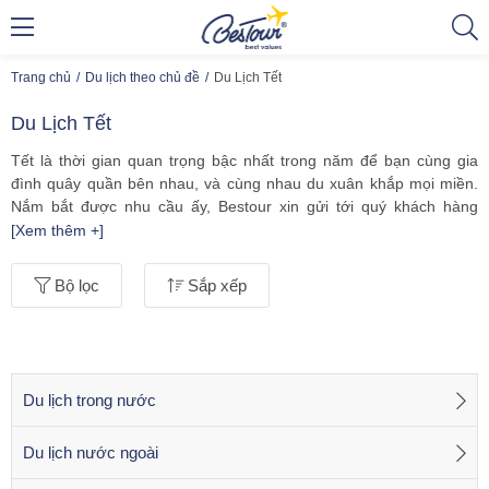
Trang chủ
Du lịch theo chủ đề
Du Lịch Tết
Du Lịch Tết
Tết là thời gian quan trọng bậc nhất trong năm để bạn cùng gia
đình quây quần bên nhau, và cùng nhau du xuân khắp mọi miền.
Nắm bắt được nhu cầu ấy, Bestour xin gửi tới quý khách hàng
những hành trình
du lịch tết
đầy thú vị trong và ngoài nước. Đội
[Xem thêm +]
ngũ nhân viên, hướng dẫn viên sẽ không ngại khó khăn làm việc
trong những ngày tết, để đảm bảo chất lượng dịch vụ hoàn hảo
Bộ lọc
Sắp xếp
trên từng chuyến đi.
Khởi đầu năm mới thật nhiều may mắn và hứng khởi cùng các
tour
du lịch Tết
của chúng tôi sẽ là một lựa chọn tuyệt vời dành cho
quý vị!
Du lịch trong nước
Du lịch nước ngoài