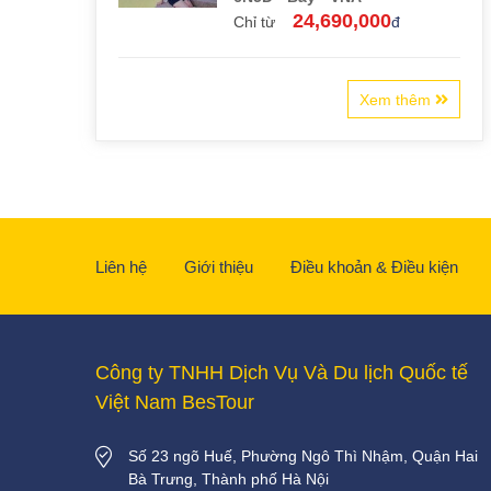
24,690,000
Chỉ từ
đ
Xem thêm
Liên hệ
Giới thiệu
Điều khoản & Điều kiện
Công ty TNHH Dịch Vụ Và Du lịch Quốc tế
Việt Nam BesTour
Số 23 ngõ Huế, Phường Ngô Thì Nhậm, Quận Hai
Bà Trưng, Thành phố Hà Nội