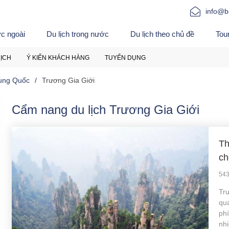
info@b
ớc ngoài
Du lịch trong nước
Du lịch theo chủ đề
Tou
LỊCH
Ý KIẾN KHÁCH HÀNG
TUYỂN DỤNG
ung Quốc
Trương Gia Giới
Cẩm nang du lịch Trương Gia Giới
Th
ch
543
Tr
qu
ph
nhi