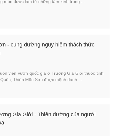
g mòn được làm từ những tấm kính trong ...
ơn - cung đường nguy hiểm thách thức
h
huôn viên vườn quốc gia ở Trương Gia Giới thuộc tỉnh
 Quốc, Thiên Môn Sơn được mệnh danh ...
ương Gia Giới - Thiên đường của người
oa