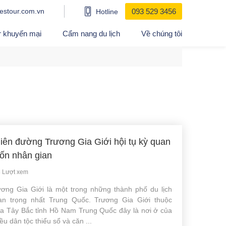
estour.com.vn
093 529 3456
Hotline
r khuyến mại
Cẩm nang du lịch
Về chúng tôi
iên đường Trương Gia Giới hội tụ kỳ quan
ốn nhân gian
 Lượt xem
ương Gia Giới là một trong những thành phố du lịch
an trọng nhất Trung Quốc. Trương Gia Giới thuộc
ía Tây Bắc tỉnh Hồ Nam Trung Quốc đây là nơi ở của
ều dân tộc thiểu sổ và căn ...