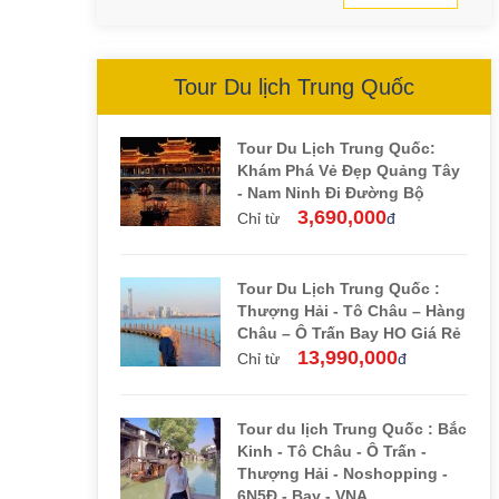
Tour Du lịch Trung Quốc
Tour Du Lịch Trung Quốc:
Khám Phá Vẻ Đẹp Quảng Tây
- Nam Ninh Đi Đường Bộ
3,690,000
Chỉ từ
đ
Tour Du Lịch Trung Quốc :
Thượng Hải - Tô Châu – Hàng
Châu – Ô Trấn Bay HO Giá Rẻ
13,990,000
Chỉ từ
đ
Tour du lịch Trung Quốc : Bắc
Kinh - Tô Châu - Ô Trấn -
Thượng Hải - Noshopping -
6N5Đ - Bay - VNA