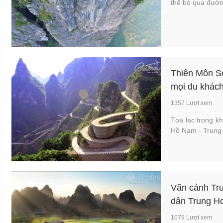
thể bỏ qua đườn
Thiên Môn S
mọi du khác
1357 Lượt xem
Tọa lạc trong k
Hồ Nam - Trung
Vãn cảnh Tr
dân Trung H
1079 Lượt xem