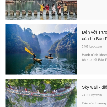
Đến với Trư
của hồ Bảo 
2403 Lượt xem
Hành trình khá
bỏ qua hồ Bảo P
Sky wall - đ
2419 Lượt xem
Đến với Trương 