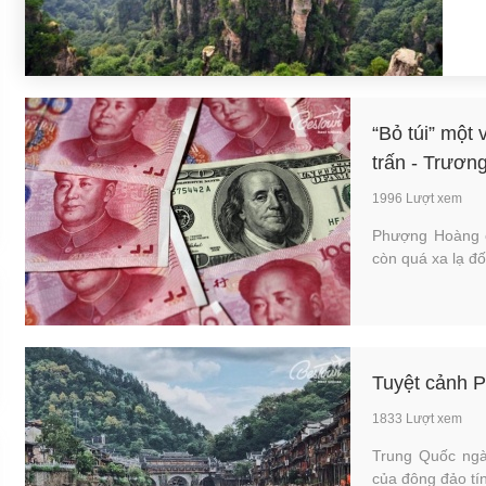
“Bỏ túi” một
trấn - Trươn
1996 Lượt xem
Phượng Hoàng c
còn quá xa lạ đố
Tuyệt cảnh 
1833 Lượt xem
Trung Quốc ngà
của đông đảo tín 