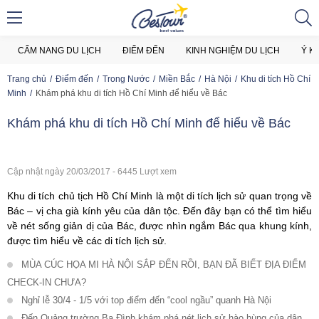
CẨM NANG DU LỊCH
ĐIỂM ĐẾN
KINH NGHIỆM DU LỊCH
Ý K
Trang chủ
Điểm đến
Trong Nước
Miền Bắc
Hà Nội
Khu di tích Hồ Chí
Minh
Khám phá khu di tích Hồ Chí Minh để hiểu về Bác
Khám phá khu di tích Hồ Chí Minh để hiểu về Bác
Cập nhật ngày 20/03/2017 - 6445 Lượt xem
Khu di tích chủ tịch Hồ Chí Minh là một di tích lịch sử quan trọng về
Bác – vị cha già kính yêu của dân tộc. Đến đây bạn có thể tìm hiểu
về nét sống giản dị của Bác, được nhìn ngắm Bác qua khung kính,
được tìm hiểu về các di tích lịch sử.
MÙA CÚC HỌA MI HÀ NỘI SẮP ĐẾN RỒI, BẠN ĐÃ BIẾT ĐỊA ĐIỂM
CHECK-IN CHƯA?
Nghỉ lễ 30/4 - 1/5 với top điểm đến “cool ngầu” quanh Hà Nội
Đến Quảng trường Ba Đình khám phá nét lịch sử hào hùng của dân