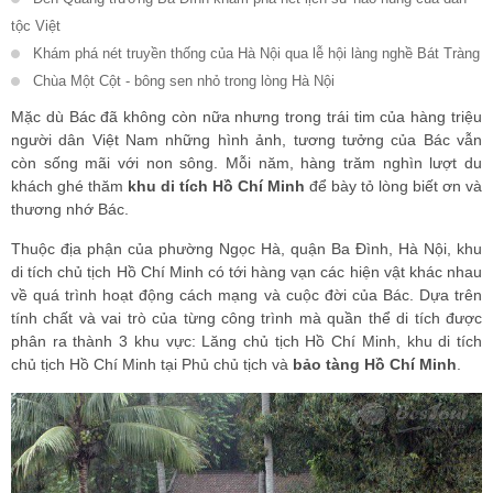
tộc Việt
Khám phá nét truyền thống của Hà Nội qua lễ hội làng nghề Bát Tràng
Chùa Một Cột - bông sen nhỏ trong lòng Hà Nội
Mặc dù Bác đã không còn nữa nhưng trong trái tim của hàng triệu
người dân Việt Nam những hình ảnh, tương tưởng của Bác vẫn
còn sống mãi với non sông. Mỗi năm, hàng trăm nghìn lượt du
khách ghé thăm
khu di tích Hồ Chí Minh
để bày tỏ lòng biết ơn và
thương nhớ Bác.
Thuộc địa phận của phường Ngọc Hà, quận Ba Đình, Hà Nội, khu
di tích chủ tịch Hồ Chí Minh có tới hàng vạn các hiện vật khác nhau
về quá trình hoạt động cách mạng và cuộc đời của Bác. Dựa trên
tính chất và vai trò của từng công trình mà quần thể di tích được
phân ra thành 3 khu vực: Lăng chủ tịch Hồ Chí Minh, khu di tích
chủ tịch Hồ Chí Minh tại Phủ chủ tịch và
bảo tàng Hồ Chí Minh
.