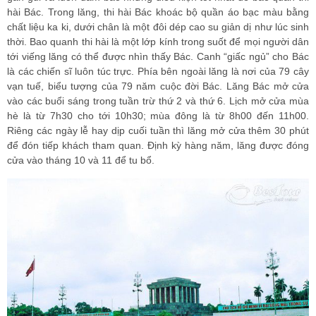
hài Bác. Trong lăng, thi hài Bác khoác bộ quần áo bạc màu bằng
chất liệu ka ki, dưới chân là một đôi dép cao su giản dị như lúc sinh
thời. Bao quanh thi hài là một lớp kính trong suốt để mọi người dân
tới viếng lăng có thể được nhìn thấy Bác. Canh “giấc ngủ” cho Bác
là các chiến sĩ luôn túc trực. Phía bên ngoài lăng là nơi của 79 cây
vạn tuế, biểu tượng của 79 năm cuộc đời Bác. Lăng Bác mở cửa
vào các buổi sáng trong tuần trừ thứ 2 và thứ 6. Lịch mở cửa mùa
hè là từ 7h30 cho tới 10h30; mùa đông là từ 8h00 đến 11h00.
Riêng các ngày lễ hay dịp cuối tuần thì lăng mở cửa thêm 30 phút
để đón tiếp khách tham quan. Định kỳ hàng năm, lăng được đóng
cửa vào tháng 10 và 11 để tu bổ.