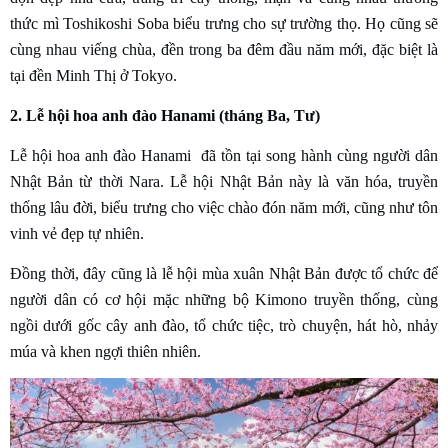
thức mì Toshikoshi Soba biểu trưng cho sự trường thọ. Họ cũng sẽ
cùng nhau viếng chùa, đền trong ba đêm đầu năm mới, đặc biệt là
tại đền Minh Thị ở Tokyo.
2. Lễ hội hoa anh đào Hanami (tháng Ba, Tư)
Lễ hội hoa anh đào Hanami đã tồn tại song hành cùng người dân
Nhật Bản từ thời Nara. Lễ hội Nhật Bản này là văn hóa, truyền
thống lâu đời, biểu trưng cho việc chào đón năm mới, cũng như tôn
vinh vẻ đẹp tự nhiên.
Đồng thời, đây cũng là lễ hội mùa xuân Nhật Bản được tổ chức để
người dân có cơ hội mặc những bộ Kimono truyền thống, cùng
ngồi dưới gốc cây anh đào, tổ chức tiệc, trò chuyện, hát hò, nhảy
múa và khen ngợi thiên nhiên.