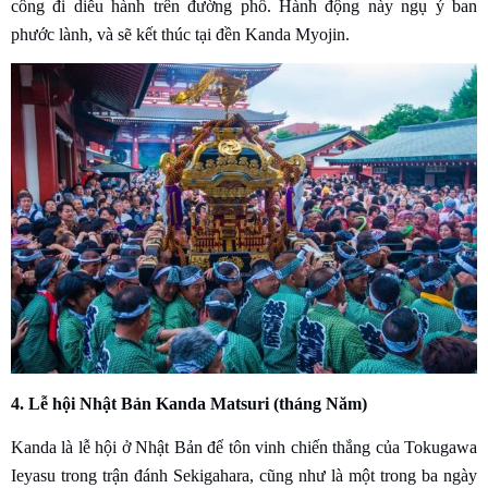
công đi diễu hành trên đường phố. Hành động này ngụ ý ban
phước lành, và sẽ kết thúc tại đền Kanda Myojin.
4. Lễ hội Nhật Bản Kanda Matsuri (tháng Năm)
Kanda là lễ hội ở Nhật Bản để tôn vinh chiến thắng của Tokugawa
Ieyasu trong trận đánh Sekigahara, cũng như là một trong ba ngày