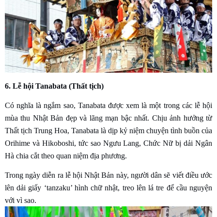
6. Lễ hội Tanabata (Thất tịch)
Có nghĩa là ngắm sao, Tanabata được xem là một trong các lễ hội
mùa thu Nhật Bản đẹp và lãng mạn bậc nhất. Chịu ảnh hưởng từ
Thất tịch Trung Hoa, Tanabata là dịp kỷ niệm chuyện tình buồn của
Orihime và Hikoboshi, tức sao Ngưu Lang, Chức Nữ bị dải Ngân
Hà chia cắt theo quan niệm địa phương.
Trong ngày diễn ra lễ hội Nhật Bản này, người dân sẽ viết điều ước
lên dải giấy ‘tanzaku’ hình chữ nhật, treo lên lá tre để cầu nguyện
với vì sao.