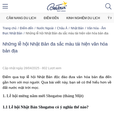
CẨM NANG DU LỊCH
ĐIỂM ĐẾN
KINH NGHIỆM DU LỊCH
Ý K
Trang chủ
Điểm đến
Nước Ngoài
Châu Á
Nhật Bản
Văn hóa - Ẩm
thực Nhật Bản
Những lễ hội Nhật Bản đa sắc màu tái hiện văn hóa bản địa
Những lễ hội Nhật Bản đa sắc màu tái hiện văn hóa
bản địa
Cập nhật ngày 28/04/2025 - 802 Lượt xem
Điểm qua top lễ hội Nhật Bản độc đáo đưa văn hóa bản địa đến
gần hơn với mọi người. Qua bài viết này, bạn sẽ có thể hiểu hơn về
đất nước mặt trời mọc.
1. Lễ hội mừng năm mới Shogatsu (tháng Một)
1.1 Lễ hội Nhật Bản Shogatsu có ý nghĩa thế nào?