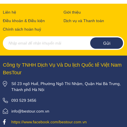
Liên hệ
Giới thiệu
Điều khoản & Điều kiện
Dịch vụ và Thanh toán
Chính sách hoàn huỷ
Công ty TNHH Dịch Vụ Và Du lịch Quốc tế Việt Nam
BesTour
Số 23 ngõ Huế, Phường Ngô Thì Nhậm, Quận Hai Bà Trưng,
Thành phố Hà Nội
093 529 3456
info@bestour.com.vn
https://www.facebook.com/bestour.com.vn