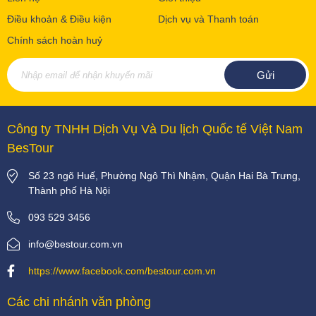
Điều khoản & Điều kiện
Dịch vụ và Thanh toán
Chính sách hoàn huỷ
Công ty TNHH Dịch Vụ Và Du lịch Quốc tế Việt Nam
BesTour
Số 23 ngõ Huế, Phường Ngô Thì Nhậm, Quận Hai Bà Trưng,
Thành phố Hà Nội
093 529 3456
info@bestour.com.vn
https://www.facebook.com/bestour.com.vn
Các chi nhánh văn phòng