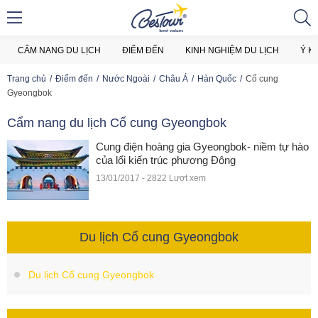
CẨM NANG DU LỊCH
ĐIỂM ĐẾN
KINH NGHIỆM DU LỊCH
Ý K
Trang chủ
Điểm đến
Nước Ngoài
Châu Á
Hàn Quốc
Cố cung
Gyeongbok
Cẩm nang du lịch Cố cung Gyeongbok
Cung điện hoàng gia Gyeongbok- niềm tự hào
của lối kiến trúc phương Đông
13/01/2017 - 2822 Lượt xem
Du lịch Cố cung Gyeongbok
Du lịch Cố cung Gyeongbok