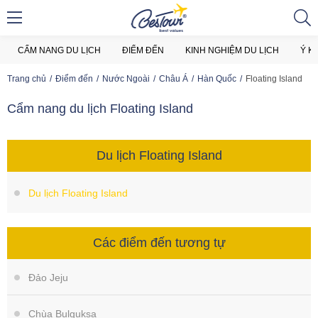
CẨM NANG DU LỊCH
ĐIỂM ĐẾN
KINH NGHIỆM DU LỊCH
Ý K
Trang chủ
Điểm đến
Nước Ngoài
Châu Á
Hàn Quốc
Floating Island
Cẩm nang du lịch Floating Island
Du lịch Floating Island
Du lịch Floating Island
Các điểm đến tương tự
Đảo Jeju
Chùa Bulguksa