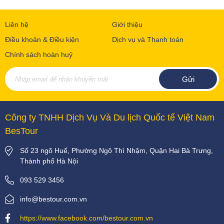
Liên hệ
Giới thiệu
Điều khoản & Điều kiện
Dịch vụ và Thanh toán
Chính sách hoàn huỷ
Công ty TNHH Dịch Vụ Và Du lịch Quốc tế Việt Nam
BesTour
Số 23 ngõ Huế, Phường Ngô Thì Nhậm, Quận Hai Bà Trưng,
Thành phố Hà Nội
093 529 3456
info@bestour.com.vn
https://www.facebook.com/bestour.com.vn