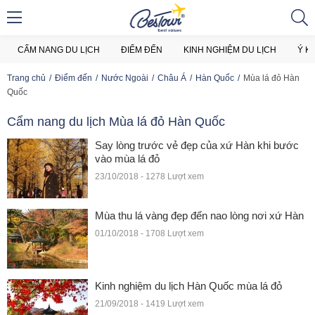
CẨM NANG DU LỊCH
ĐIỂM ĐẾN
KINH NGHIỆM DU LỊCH
Ý K
Trang chủ
Điểm đến
Nước Ngoài
Châu Á
Hàn Quốc
Mùa lá đỏ Hàn
Quốc
Cẩm nang du lịch Mùa lá đỏ Hàn Quốc
Say lòng trước vẻ đẹp của xứ Hàn khi bước
vào mùa lá đỏ
23/10/2018 - 1278 Lượt xem
Mùa thu lá vàng đẹp đến nao lòng nơi xứ Hàn
01/10/2018 - 1708 Lượt xem
Kinh nghiệm du lịch Hàn Quốc mùa lá đỏ
21/09/2018 - 1419 Lượt xem