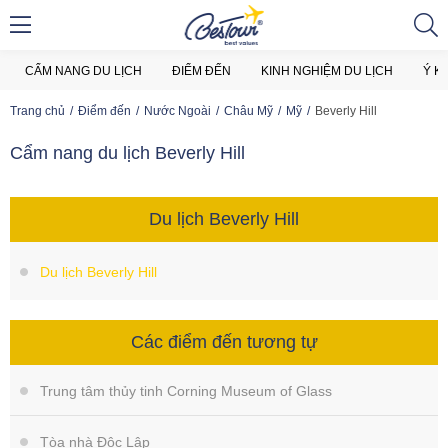
CẨM NANG DU LỊCH
ĐIỂM ĐẾN
KINH NGHIỆM DU LỊCH
Ý K
Trang chủ
Điểm đến
Nước Ngoài
Châu Mỹ
Mỹ
Beverly Hill
Cẩm nang du lịch Beverly Hill
Du lịch Beverly Hill
Du lịch Beverly Hill
Các điểm đến tương tự
Trung tâm thủy tinh Corning Museum of Glass
Tòa nhà Độc Lập