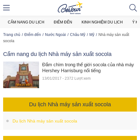
CẨM NANG DU LỊCH
ĐIỂM ĐẾN
KINH NGHIỆM DU LỊCH
Ý K
Trang chủ
Điểm đến
Nước Ngoài
Châu Mỹ
Mỹ
Nhà máy sản xuất
socola
Cẩm nang du lịch Nhà máy sản xuất socola
Đắm chìm trong thế giới socola của nhà máy
Hershey Harrisburg nổi tiếng
13/01/2017 - 2372 Lượt xem
Du lịch Nhà máy sản xuất socola
Du lịch Nhà máy sản xuất socola