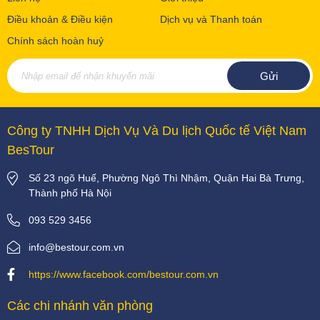
Điều khoản & Điều kiện
Dịch vụ và Thanh toán
Chính sách hoàn huỷ
Công ty TNHH Dịch Vụ Và Du lịch Quốc tế Việt Nam
BesTour
Số 23 ngõ Huế, Phường Ngô Thì Nhậm, Quận Hai Bà Trưng,
Thành phố Hà Nội
093 529 3456
info@bestour.com.vn
https://www.facebook.com/bestour.com.vn
Các chi nhánh văn phòng