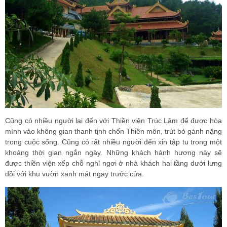
Cũng có nhiều người lại đến với Thiền viện Trúc Lâm để được hòa
mình vào không gian thanh tịnh chốn Thiền môn, trút bỏ gánh nặng
trong cuộc sống. Cũng có rất nhiều người đến xin tập tu trong một
khoảng thời gian ngắn ngày. Những khách hành hương này sẽ
được thiền viện xếp chỗ nghỉ ngơi ở nhà khách hai tầng dưới lưng
đồi với khu vườn xanh mát ngay trước cửa.