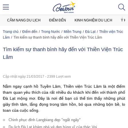
CẨM NANG DU LỊCH
ĐIỂM ĐẾN
KINH NGHIỆM DU LỊCH
Ý K
Trang chủ
Điểm đến
Trong Nước
Miền Trung
Đà Lạt
Thiền viện Trúc
Lâm
Tìm kiếm sự thanh bình hãy đến với Thiền Viện Trúc Lâm
Tìm kiếm sự thanh bình hãy đến với Thiền Viện Trúc
Lâm
Cập nhật ngày 21/03/2017 - 2399 Lượt xem
Nằm ngay cạnh hồ Tuyền Lâm, Thiền viện Trúc Lâm là một điểm
tham quan yêu thích của rất nhiều du khách khi đến với thành phố
Đà Lạt mộng mơ. Đây là nơi để bạn có thể tìm thấy những phút
giây tĩnh tâm, lắng đọng trong tâm hồn, bỏ qua những bộn bề, lo
toan của cuộc sống.
Chinh phục đỉnh Langbiang đẹp "ngất ngây"
Du lịch Đà Lạt khám phá vẻ đẹp hùng vĩ của thác Voi