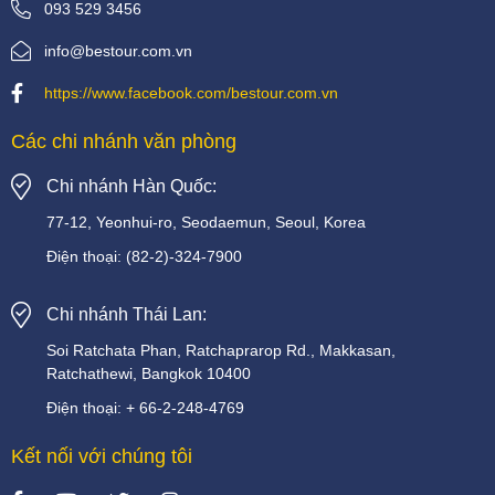
093 529 3456
info@bestour.com.vn
https://www.facebook.com/bestour.com.vn
Các chi nhánh văn phòng
Chi nhánh Hàn Quốc:
77-12, Yeonhui-ro, Seodaemun, Seoul, Korea
Điện thoại:
(82-2)-324-7900
Chi nhánh Thái Lan:
Soi
Ratchata
Phan,
Ratchaprarop
Rd.,
Makkasan,
Ratchathewi,
Bangkok
10400
Điện thoại:
+
66-2-248-4769
Kết nối với chúng tôi