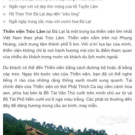
Ngẩn ngơ với vẻ đẹp thơ mộng của hồ Tuyền Lâm
Hồ Than Thở Đà Lạt đẹp đến "siêu lòng"
Ngất ngây trong sắc màu với vườn hoa Đà Lạt
Thiền viện Trúc Lâm
tại Đà Lạt là một trong ba thiền viện lớn nhất
Việt Nam theo phái Trúc Lâm. Thiền viện nằm trên núi Phụng
Hoàng, cách trung tâm thành phố 5 km. Với vị trí tọa lạc của mình,
thiền viện không chỉ là nơi hành hương mà còn là điểm tham quan
của nhiều du khách trong nước và khách du lịch nước ngoài.
Du khách có thể đến Thiền viện bằng cách đường bộ hoặc đi bằng
cáp treo. Ngay khi bước vào cửa Thiền viện, bạn đã có thể nghe
tiếng rì rào của những rặng thông xanh mướt xung quanh. Tại
chính điện của Thiền viện có thờ Phật Thích Ca tay cầm cành hoa
sen, phía hai bên là Bồ Tát Văn Thù cưỡi trên mình chú sư tử và
Bồ Tát Phổ Hiền cưỡi voi 6 ngà màu trắng. Các phật tử thường đến
đây để dâng hương mong cầu an bình, may mắn.